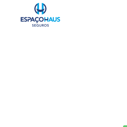
CAR
Port
assinat