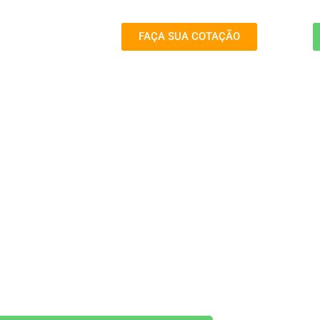
FAÇA SUA COTAÇÃO
CARRO FÁCIL PORTO SEGURO
CHEGOU O SEU
RO POR ASSINATURA
Um novo conceito em mobilidade
o Seguro Carro Fácil é um serviço de
ura que economiza seu tempo e dinheiro.