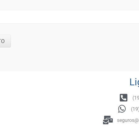
Li
(1
(19
seguros@